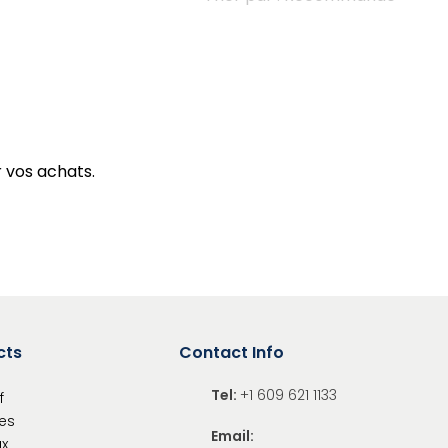
 vos achats.
cts
Contact Info
Tel:
+1 609 621 1133
f
es
Email:
x