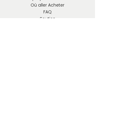
Où aller
Acheter
FAQ
Soutien
Brands
EcoWoodArt
Mr. Playwood
Artoya
Products
Éducatif
Véhicules
Animaux
S'agite
Jouets et amp; Jeux
Puzzle classique en bois
Mur
Décor
Stationnaire